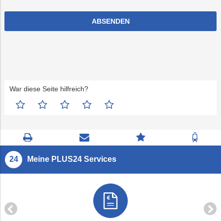
War diese Seite hilfreich?
Seite
Kontaktseite
Zum
Zur
drucken
öffnen
Feedback
Fahrp
springen
Meine PLUS24 Services