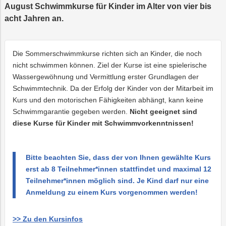
Vorteilswelt
August Schwimmkurse für Kinder im Alter von vier bis
ness
Trauer
Strom
Mobilität
acht Jahren an.
se
PLUS24
Photovoltaik
Projekte
Die Sommerschwimmkurse richten sich an Kinder, die noch
ttenbahn
E-
Abschied
nicht schwimmen können. Ziel der Kurse ist eine spielerische
Mobilität
Wassergewöhnung und Vermittlung erster Grundlagen der
tlingbergbahn
Wärme
Kindergeburtsta
Online-
LINZ
Schwimmtechnik. Da der Erfolg der Kinder von der Mitarbeit im
Services
AG-
Kulturzeit
Kurs und den motorischen Fähigkeiten abhängt, kann keine
Wasser
E-
Schwimmgarantie gegeben werden.
Nicht geeignet sind
Mobilität
diese Kurse für Kinder mit Schwimmvorkenntnissen!
Hausbau
anstaltungen
Bitte beachten Sie, dass der von Ihnen gewählte Kurs
erst ab 8 Teilnehmer*innen stattfindet und maximal 12
Online-
Teilnehmer*innen möglich sind. Je Kind darf nur eine
Services
Anmeldung zu einem Kurs vorgenommen werden!
>> Zu den Kursinfos